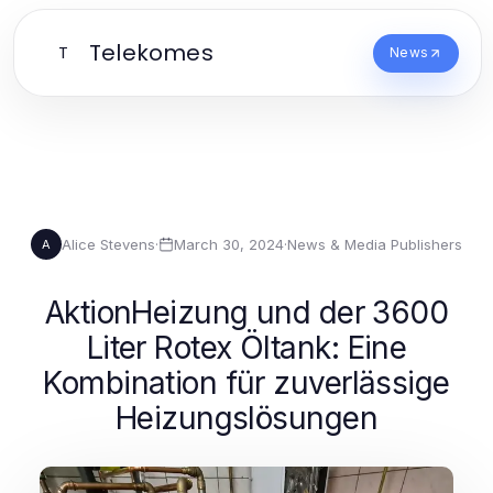
Telekomes
T
News
Alice Stevens
·
March 30, 2024
·
News & Media Publishers
A
AktionHeizung und der 3600
Liter Rotex Öltank: Eine
Kombination für zuverlässige
Heizungslösungen