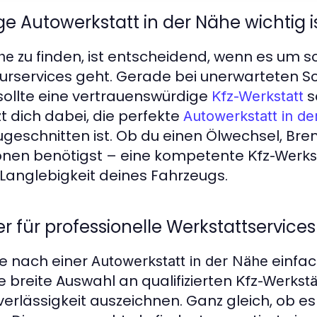
e Autowerkstatt in der Nähe wichtig i
zu finden, ist entscheidend, wenn es um sch
he
turservices geht. Gerade bei unerwarteten 
ollte eine vertrauenswürdige
s
Kfz-Werkstatt
zt dich dabei, die perfekte
Autowerkstatt in d
zugeschnitten ist. Ob du einen Ölwechsel, B
onen benötigst – eine kompetente
Kfz-Werks
Langlebigkeit deines Fahrzeugs.
er für professionelle Werkstattservices
he nach einer
einfac
Autowerkstatt in der Nähe
e breite Auswahl an qualifizierten
Kfz-Werkstä
verlässigkeit auszeichnen. Ganz gleich, ob e