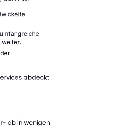
wickelte
 umfangreiche
 weiter.
oder
 Services abdeckt
r-job in wenigen