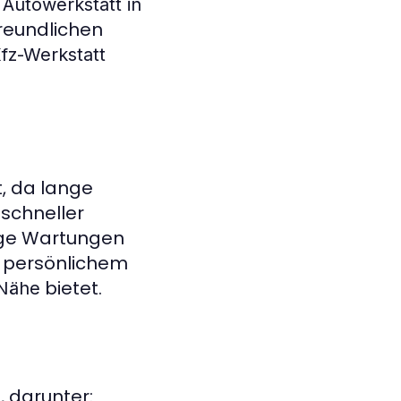
e
Autowerkstatt in
freundlichen
fz-Werkstatt
t, da lange
schneller
ige Wartungen
n persönlichem
bietet.
 Nähe
, darunter: