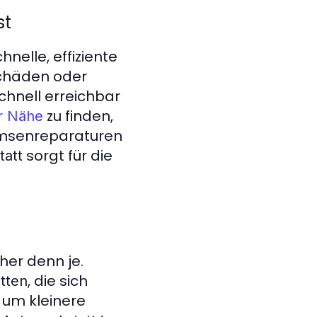
st
nelle, effiziente
Schäden oder
chnell erreichbar
zu finden,
er Nähe
remsenreparaturen
sorgt für die
tatt
her denn je.
, die sich
tten
s um kleinere