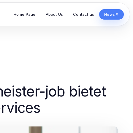
Home Page
About Us
Contact us
News
eister-job bietet
ervices