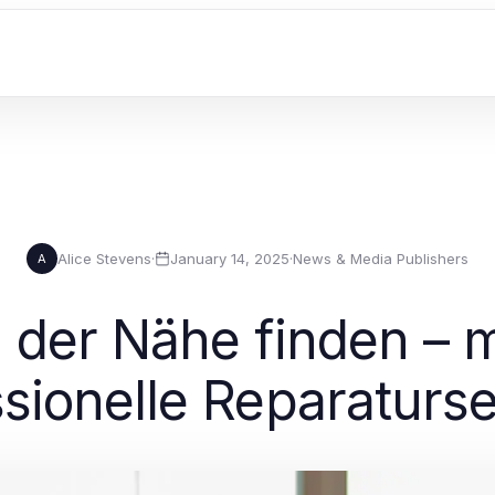
Alice Stevens
·
January 14, 2025
·
News & Media Publishers
A
 der Nähe finden – m
sionelle Reparaturs