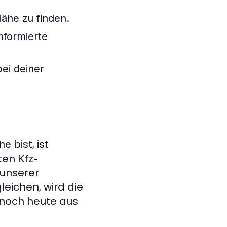
ähe zu finden.
nformierte
bei deiner
bist, ist
ähe
rten
Kfz-
 unserer
eichen, wird die
 noch heute aus