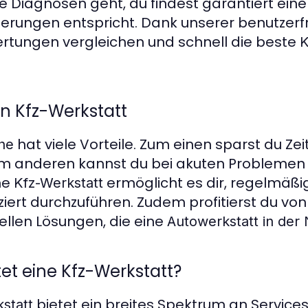
 Diagnosen geht, du findest garantiert ein
rderungen entspricht. Dank unserer benutzer
rtungen vergleichen und schnell die beste
K
len Kfz-Werkstatt
hat viele Vorteile. Zum einen sparst du Zei
he
um anderen kannst du bei akuten Problemen 
ne
ermöglicht es dir, regelmäß
Kfz-Werkstatt
iert durchzuführen. Zudem profitierst du vo
ellen Lösungen, die eine
Autowerkstatt in der
et eine Kfz-Werkstatt?
bietet ein breites Spektrum an Services
statt