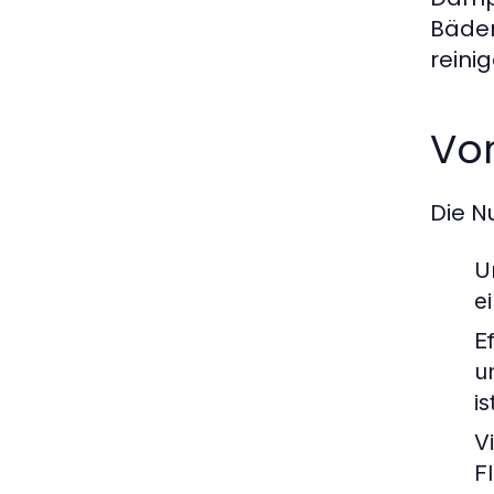
Bäder
reinig
Vor
Die N
U
e
E
u
is
Vi
F