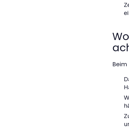
Z
e
Wo
ach
Beim 
D
H
W
h
Z
u