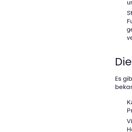
u
S
F
g
v
Die
Es gi
bekan
K
P
V
H