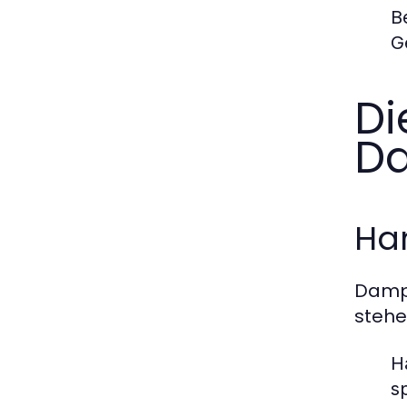
B
G
Di
Da
Ha
Dampf
stehe
H
s