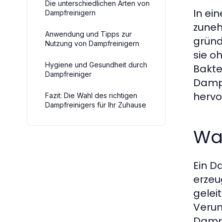
Die unterschiedlichen Arten von
In ei
Dampfreinigern
zuneh
Anwendung und Tipps zur
gründ
Nutzung von Dampfreinigern
sie o
Hygiene und Gesundheit durch
Bakte
Dampfreiniger
Dampf
hervo
Fazit: Die Wahl des richtigen
Dampfreinigers für Ihr Zuhause
Was
Ein D
erzeu
gelei
Verun
Dampf