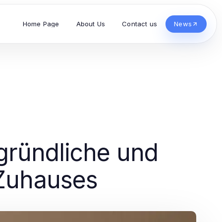
Home Page
About Us
Contact us
News
 gründliche und
 Zuhauses