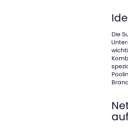
Ide
Die S
Unter
wicht
Kombi
spezi
Pooli
Branc
Ne
au