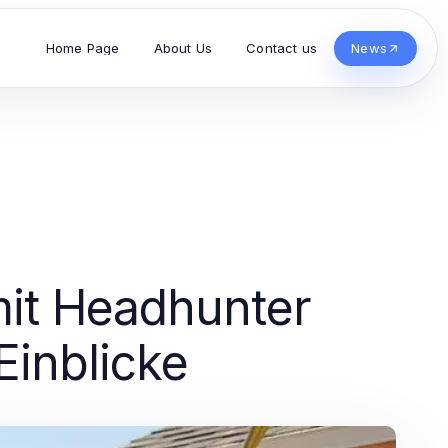
Home Page
About Us
Contact us
News
s
mit Headhunter
Einblicke