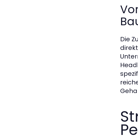
Vo
Ba
Die Z
direk
Unter
Headh
spezi
reich
Gehal
St
Pe