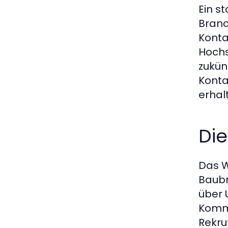
Ein s
Branc
Konta
Hochs
zukün
Konta
erhal
Di
Das W
Baubr
über 
Kommu
Rekru