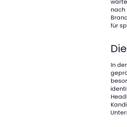
warte
nach 
Branc
für s
Di
In de
geprä
beson
ident
Headh
Kandi
Unter