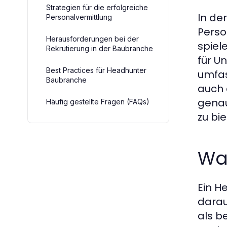
Strategien für die erfolgreiche
In de
Personalvermittlung
Perso
Herausforderungen bei der
spiel
Rekrutierung in der Baubranche
für U
Best Practices für Headhunter
umfas
Baubranche
auch 
genau
Häufig gestellte Fragen (FAQs)
zu bi
Was
Ein H
darau
als b