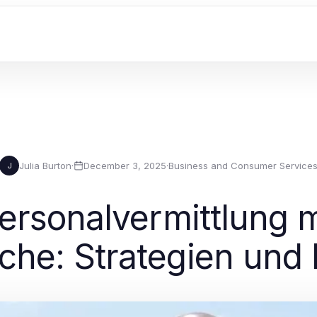
Julia Burton
·
December 3, 2025
·
Business and Consumer Service
J
Personalvermittlung 
he: Strategien und 