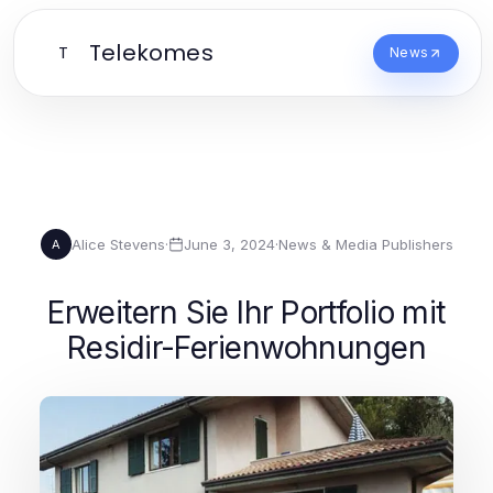
Telekomes
T
News
Alice Stevens
·
June 3, 2024
·
News & Media Publishers
A
Erweitern Sie Ihr Portfolio mit
Residir-Ferienwohnungen