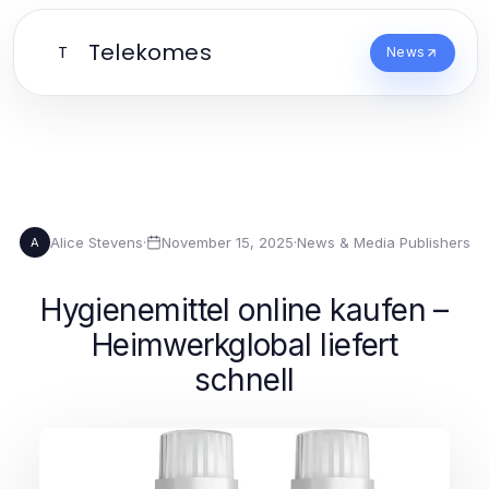
Telekomes
T
News
Alice Stevens
·
November 15, 2025
·
News & Media Publishers
A
Hygienemittel online kaufen –
Heimwerkglobal liefert
schnell