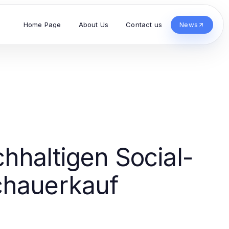
Home Page
About Us
Contact us
News
chhaltigen Social-
chauerkauf