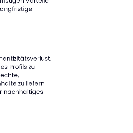
fristigen Vorteile
angfristige
ntizitätsverlust.
es Profils zu
 echte,
halte zu liefern
ür nachhaltiges