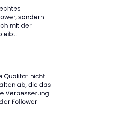
 echtes
llower, sondern
ch mit der
leibt.
 Qualität nicht
alten ab, die das
che Verbesserung
er Follower