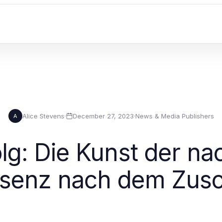
Alice Stevens
·
December 27, 2023
·
News & Media Publishers
A
olg: Die Kunst der na
senz nach dem Zus