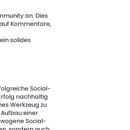
mmunity an. Dies
n auf Kommentare,
ein solides
folgreiche Social-
Erfolg nachhaltig
ches Werkzeug zu
 Aufbau einer
ewogene Social-
elen, sondern auch