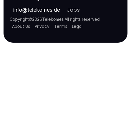
Jobs
info
@
telekomes.de
Copyright
©
2026
Telekomes
.
All rights reserved
About Us
Privacy
Terms
Legal