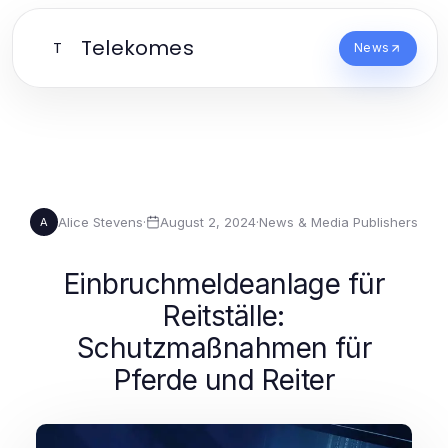
Telekomes
T
News
Alice Stevens
·
August 2, 2024
·
News & Media Publishers
A
Einbruchmeldeanlage für
Reitställe:
Schutzmaßnahmen für
Pferde und Reiter