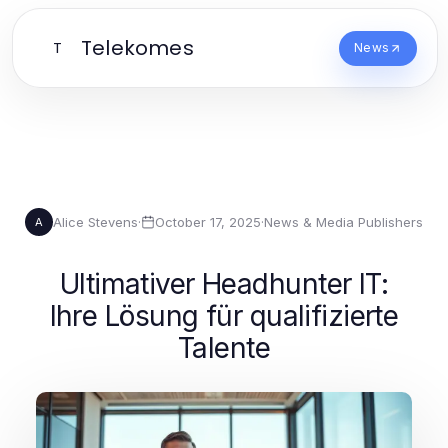
Telekomes
T
News
Alice Stevens
·
October 17, 2025
·
News & Media Publishers
A
Ultimativer Headhunter IT:
Ihre Lösung für qualifizierte
Talente