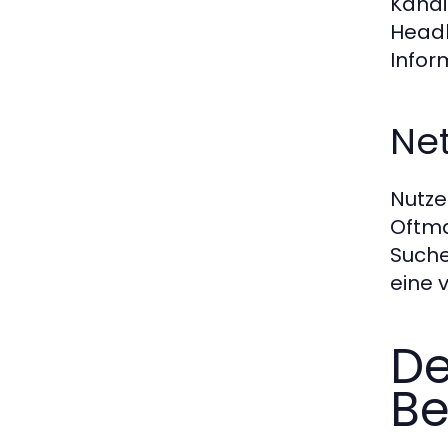
Kandi
Headh
Infor
Ne
Nutze
Oftma
Suche
eine 
De
Be