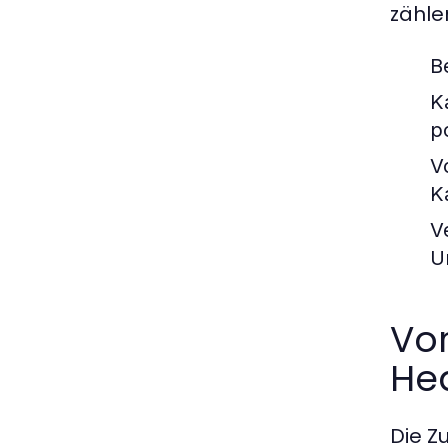
zähle
B
K
p
V
K
V
U
Vo
He
Die Z