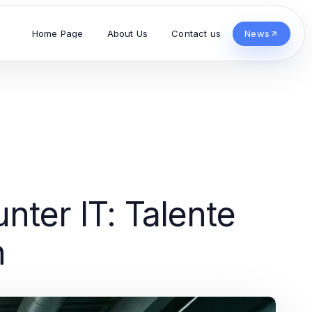
Home Page
About Us
Contact us
News
nter IT: Talente
n