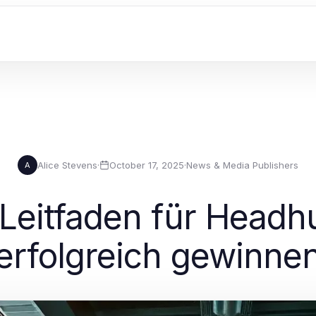
Alice Stevens
·
October 17, 2025
·
News & Media Publishers
A
Leitfaden für Headhu
erfolgreich gewinne