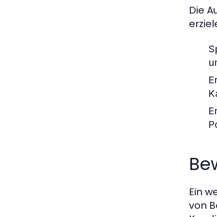
Die A
erziel
S
u
E
K
Er
P
Be
Ein w
von B