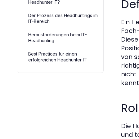
De
Headhunter IT?
Der Prozess des Headhuntings im
Ein He
IT-Bereich
Fach-
Herausforderungen beim IT-
Diese
Headhunting
Posit
Best Practices für einen
von s
erfolgreichen Headhunter IT
richt
nicht
kennt
Ro
Die H
und t