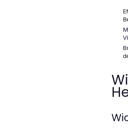
Ef
B
M
V
B
d
Wi
He
Wic